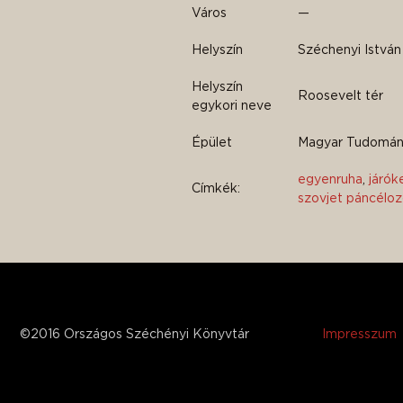
Város
—
Helyszín
Széchenyi István
Helyszín
Roosevelt tér
egykori neve
Épület
Magyar Tudomán
egyenruha
,
járók
Címkék:
szovjet páncélozo
©2016 Országos Széchényi Könyvtár
Impresszum