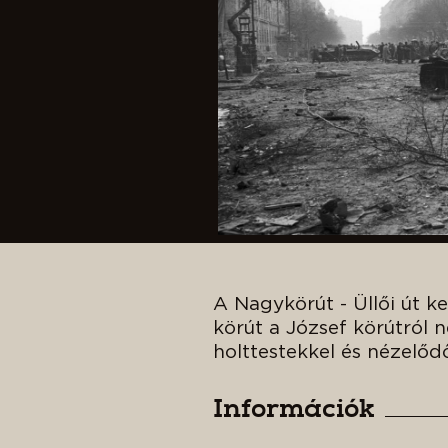
A Nagykörút - Üllői út 
körút a József körútról n
holttestekkel és nézelőd
Információk