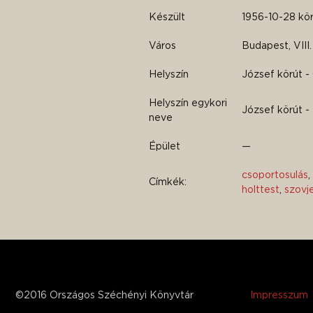
Készült
1956-10-28 kör
Város
Budapest, VIII.
Helyszín
József körút -
Helyszín egykori
József körút -
neve
Épület
—
csoportosulás
,
Címkék:
holttest
,
szovj
©2016 Országos Széchényi Könyvtár
Impresszum