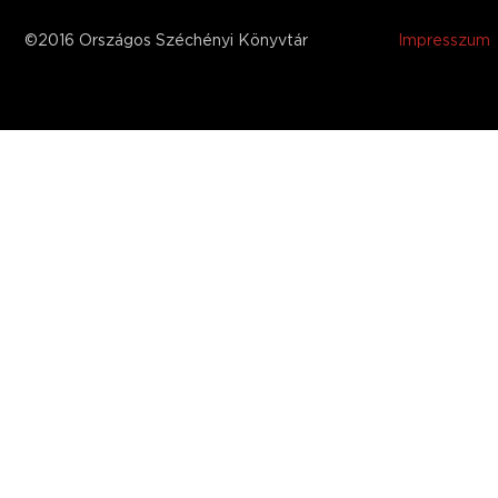
©2016 Országos Széchényi Könyvtár
Impresszum