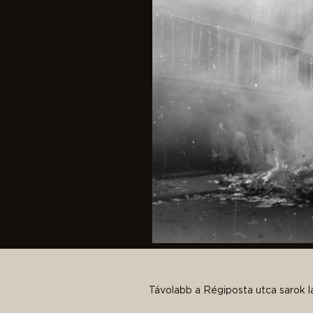
Távolabb a Régiposta utca sarok lá