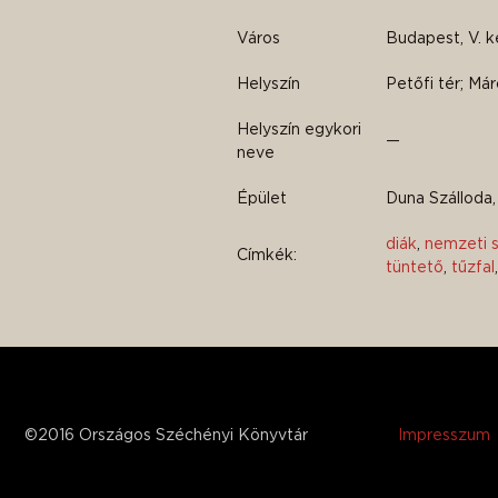
Város
Budapest, V. k
Helyszín
Petőfi tér; Márc
Helyszín egykori
—
neve
Épület
Duna Szálloda,
diák
,
nemzeti s
Címkék:
tüntető
,
tűzfal
©2016 Országos Széchényi Könyvtár
Impresszum