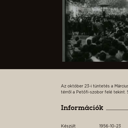
Az október 23-i tüntetés a Március
térről a Petőfi-szobor felé tekint. 
Információk
Készült
1956-10-23