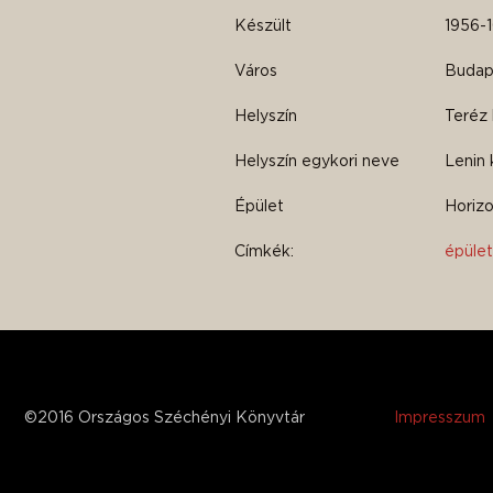
Készült
1956-1
Város
Budape
Helyszín
Teréz 
Helyszín egykori neve
Lenin 
Épület
Horizo
Címkék:
épület
©2016 Országos Széchényi Könyvtár
Impresszum