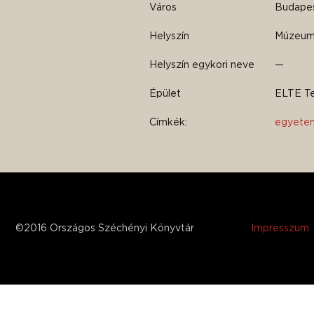
Város
Budapest
Helyszín
Múzeum
Helyszín egykori neve
—
Épület
ELTE Te
Címkék:
egyete
©2016 Országos Széchényi Könyvtár
Impresszum