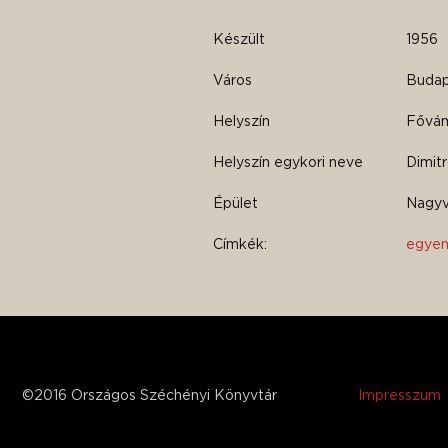
Készült
1956
Város
Budape
Helyszín
Fővám
Helyszín egykori neve
Dimitr
Épület
Nagyv
Címkék:
egyen
©2016 Országos Széchényi Könyvtár
Impresszum