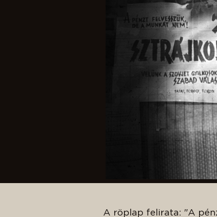
A röplap felirata: "A pé