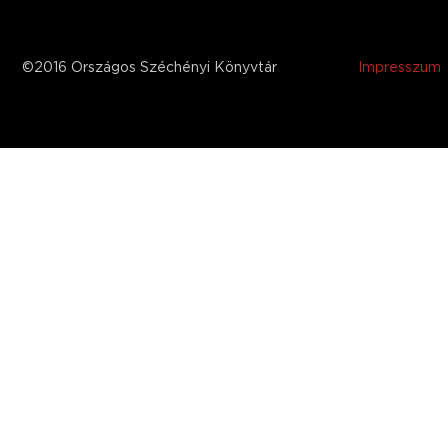
©2016 Országos Széchényi Könyvtár
Impresszum