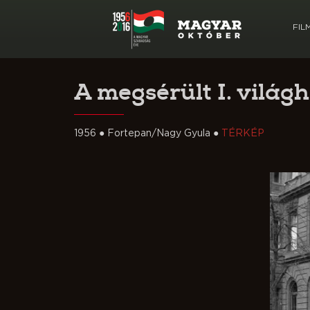
FIL
A megsérült I. vilá
1956 ● Fortepan/Nagy Gyula ●
TÉRKÉP