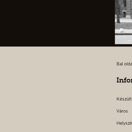
Bal old
Inf
Készült
Város
Helyszí