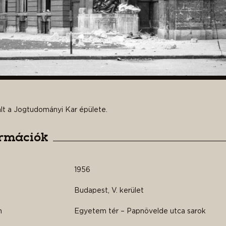
alt a Jogtudományi Kar épülete.
ormációk
1956
Budapest, V. kerület
n
Egyetem tér – Papnövelde utca sarok