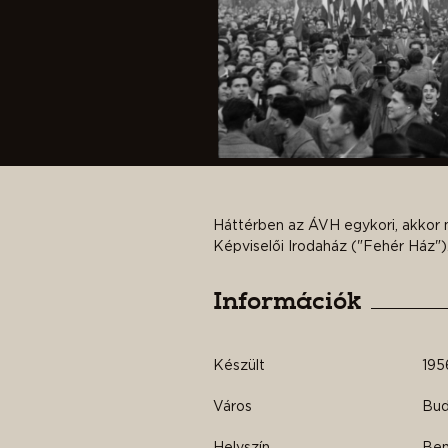
Háttérben az ÁVH egykori, akkor 
Képviselői Irodaház ("Fehér Ház")
Információk
Készült
195
Város
Buda
Helyszín
Bem