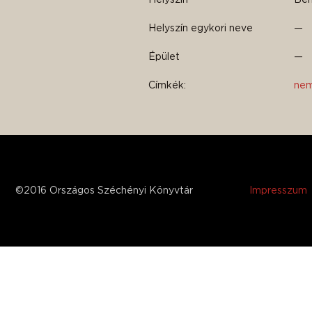
Helyszín egykori neve
—
Épület
—
Címkék:
nem
©2016 Országos Széchényi Könyvtár
Impresszum