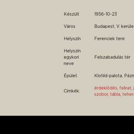
Készült
1956-10-23
Város
Budapest, V. kerüle
Helyszín
Ferenciek tere
Helyszín
egykori
Felszabadulás tér
neve
Épület
Klotild-palota, Pá
érdeklődés
,
felirat
,
Címkék:
szobor
,
tábla
,
teher