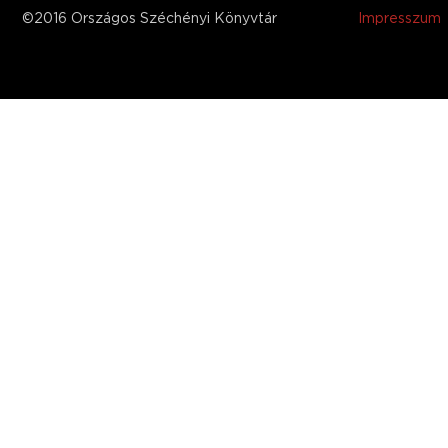
©2016 Országos Széchényi Könyvtár
Impresszum